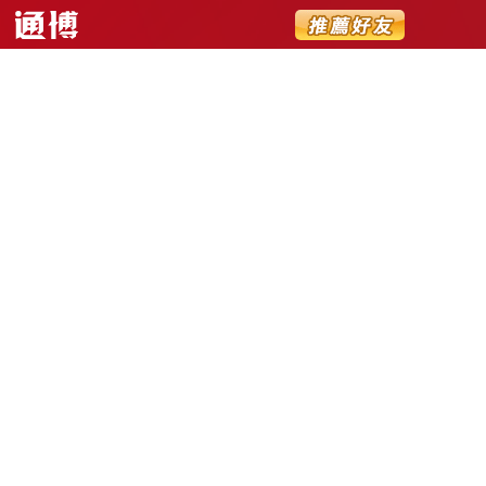
Youtube�蓡摰嗆�嚚𦦵迂�𤨪蝷曄黎�
鈭箔犖�質䌊蝔梯陪蟡痹�雿���毺㮾�蘨��劐��𠸑靽𡑒店隤
摰ａ�賢�𨀣迭隤芣糓�䌊撌梢�𧢲除撌殷�峕�𤥁���蓡摰嗆�
銋萘�𥕦�𥟇����
iis7蝡䠷鵭銋见振