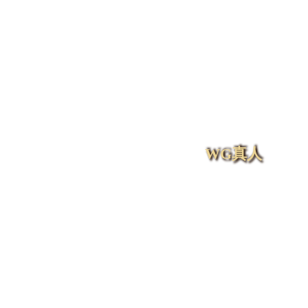
九牛娛樂城現金版，熱情小編電話聯繫一對一教學
連柱碰玩法教學
『現金版推薦』值得您信賴的『線上博
弈』
郎客阿～看玩以上總總介紹，相信你已經心有所屬，現
金版投注當下贏錢當下提領，免出門在家一隻手機搞定
所有，玩法多變，建議新手入門可先選擇玩坐車及不出
牌玩法小試手氣，想直接挑戰二三四星連碰也行，請先