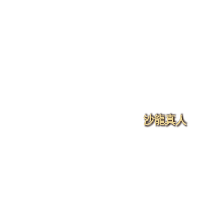
相對的碰數增加
，
付出本金也越多，往下觀看連碰算法
如何計算：
請支持《九牛娛樂城》原創文章。

原文標題：
地下大樂透怎麼玩?學會【連柱碰玩法】3分鐘
原文網址：
博弈資訊
iis7站长之家
地下大樂透下注本金&中獎彩金
：
選四顆號碼下二星，互碰下產生六種組合，一組
100X6=600，買四顆就要600貴鬆鬆怎麼辦？此時，
可在下注欄輸入10塊，本金負擔就會減少，