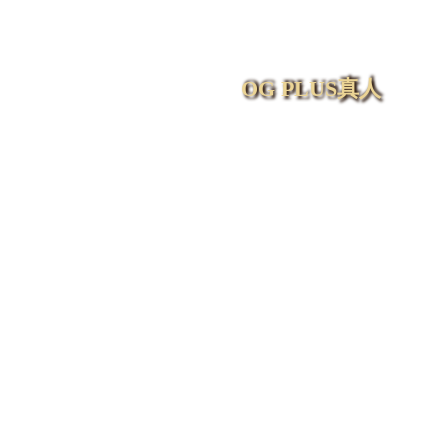
獨支專車意思
大樂透沒中也有獎!地獄倒楣鬼看過來
誰說
不出牌玩法
只有539專屬，九牛娛樂城讓你發現新
大陸，想體驗猜不中也有錢領的滋味就看過來，雙贏彩
玩法太複雜看不懂沒關係，圓仔圖文教學簡單說明大樂
透不出牌玩法：49顆號碼任選5顆，只要開獎號與你選
擇號碼都不同，即可獲得獎金，往下看不出牌賠率有多
甜↓↓↓
大樂透不出牌賠率