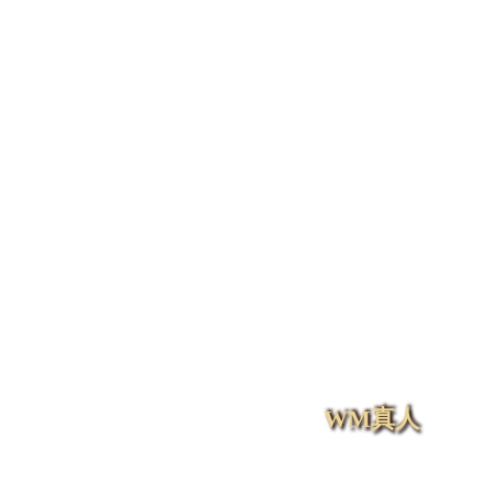
大樂透不中玩法下注
『連柱碰怎麼玩』?買三星必看
想玩連柱碰三星的彩迷，沒意外都已經在現金網投注
過，此玩法跟
立柱排列組合
不同唷！計算方式更特別，
也只能買三星，二星跟四星是無法使用此玩法下注，看
圖學的快，立馬進入九牛娛樂城教學：
連柱碰算法超簡單
柱碰玩法規則:進入下注界面會有兩格視窗，
連二星欄