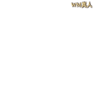
2019年就上靠北黑網的-雅典娜娛樂城..
9月)
維娜斯娛樂城
、杜老爺不出金還在持續吸金，另外
還有誠鑫資產管理公司框稱可以幫你討回被娛樂城騙的
錢…
new century新世紀
也釋出名黑網
8月)網路
交友裸聊
好開心?詐騙集團拿到裸體影片威脅
付贖金不然公開影片
8月)虛擬貨幣投資、二元期權投資、VIX波動率，千萬
別相信，保證全黑網，
水舞娛樂城
、寰球科技、
超級星
娛樂城
、
金鑫
…等等!
7月)假網拍!臉書匯款之後對方馬上消失?或者使出拖延
招數一拖再拖
7月)振興三倍券簡訊通知提醒可領取，點入網址秒中毒