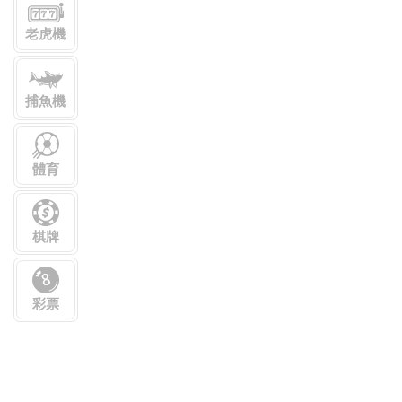
四強對於其他國家都是個困難，但是對於美國奧運隊只
是小事一舉，就算只出戰二軍，也能夠勝過許多國家的
一軍隊伍，如果看到
奧運籃球分組
跟美國隊在同一區，
許多隊伍一定非常頭痛，今天
九牛娛樂城gdf999
的賭
博士就根據這一個
奧運籃球數據
，傳授給大家一套必勝
的
運彩下注方式
，讓大家學會
運彩怎麼買籃球
，
運彩致
富
只靠這招就夠！
奧運籃球2021
目錄
2021奧運籃球美國隊能否角逐金牌？
學會【運彩奧運籃球怎麼買】，你也是可以賺錢