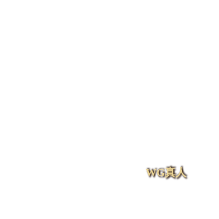
很多人會舉手發問，賭博士我是新台幣公會的資深元老
級玩家，只有一場奧運美國籃球的對家投注不夠我塞牙
縫怎麼辦，我就知道你們是一群貪得無厭的人，因此恬
不知恥的本人我又來推廣自家平台了，就像前面說的不
僅僅是賠率高，下注還享有高額點數回饋，退水最高
0.4%起沒有上限，還有玩運彩莊家殺手、單場殺手的
免費報牌，一年365天都有提供，在玩運彩買一次牌就
需要花不少錢，而金大發還提供365天的免費報牌，除
了能下注還能爽爽看殺手牌，台灣人最愛一兼二顧，現
在平台投注不僅可以贏錢還可以拿到免費的牌，這還是
台灣人最愛的免費贈品，這麼香的平台賭博士真的不知
道大家還在猶豫什麼