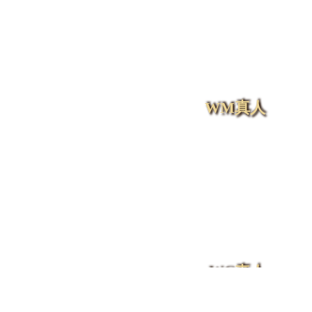
Q2：
539怎麼玩?有什麼選號技巧?
539抓牌小技巧報你知
熱門話題
【539玩法】539抓牌6大技巧、演算法一看就
懂！
2019-05-01