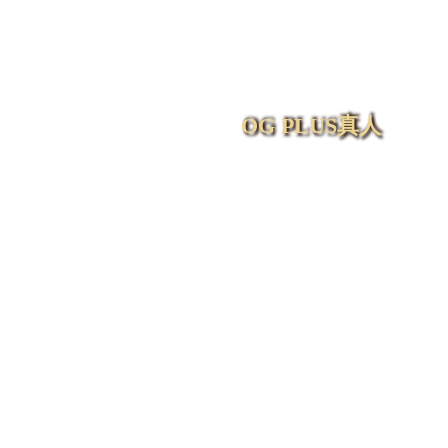
金大發匯款紀錄
金大發評價看得見
地下539讓你搖身一變百萬富翁!
幾千獲利幾萬算什麼…身為總代理出金保障只有如此
嗎？上看百萬彩金領得出去才叫做實力，539過人之處
就是以小博大，比電子遊戲更猛…老虎機能讓你70塊本
金豪領100萬嗎？別說老虎機做不到百家樂也做不到…