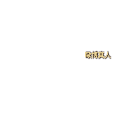
誰嗎？你知道你玩的娛樂城是總代還是8+9小代理嗎？
請支持《金大發娛樂城》原創文章。

原文標題：
金大發出金｜小資玩家1000塊創造奇蹟！全
原文網址：
https:///entertainment-city/
俗話說的好沒比較沒傷害，看完晦氣娛樂城詐騙手法，
金大發帶你看看提供小額儲值試出金現金版有哪些，不
管你儲1000或2000贏在多都保證出金，不鎖帳號，不
降額度，並且曝光賭客贏錢遊戲廳室讓你參考
百家樂見好就收：1千領1萬 領的到最實