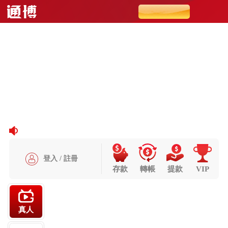
博弈影片
文章新聞
博弈資訊
什麼是娛樂城?
聯絡我們
討論區
加入
開始遊戲
討論區
首頁
»
金大發出金｜小資玩家1000塊創造奇蹟！全台唯有這間娛樂
城不風控百萬出款沒問題
金大發出金｜小資玩家1000塊創
造奇蹟！全台唯有這間娛樂城不風
控百萬出款沒問題
By
黑網殺手
2020-09-25
閱讀人數： 1,997
總是遇到
娛樂城不出金
嗎？細數台灣能承擔輸贏的線上
娛樂城三根手指頭數的出。撿來撿去挑總是撿到賣龍眼