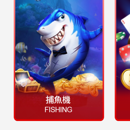
賓果賓果│讓你開外掛輕鬆贏？花3分鐘
看玩法分析，讓你新手變達人！
說到賓果線上投注，可說是繼樂透彩之後最熱門的彩球
遊
2020-07-23