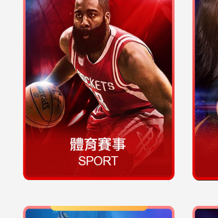
預言【2021星座運勢】財運、事業運、
桃花運、幸運色搶先看!
即將揮別2020年,趕緊搶先看2021年整體運勢旺
2020-12-08
其他資訊