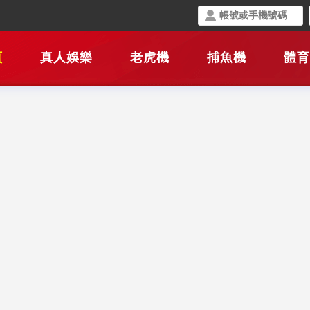
新聞
博弈資訊
什麼是娛樂城?
Q&A
聯絡我們
發評價
百家樂玩法
運彩賽事
其他資訊