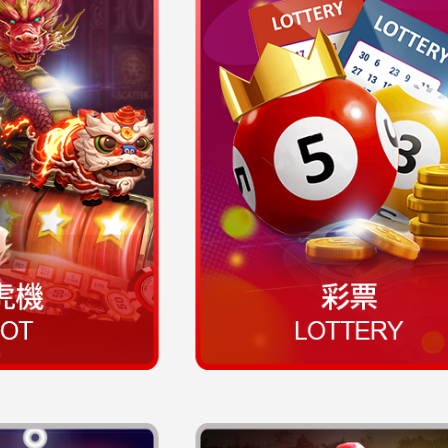
線上娛樂城也有『推筒子』？二八槓玩法
首度曝光！讓你分分鐘GET必殺技
玩運彩常常要等體育賽事完賽才知道輸贏，球賽等太久
所
2020-08-22
其他資訊