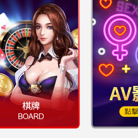
賽事分析│金大發評價│玩運彩PTT│6月
勝率報表
小編聽到各位的心聲了，最真實的報牌勝率絕不造假是
多
2020-06-10