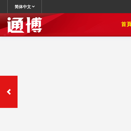
博弈影片
文章
博弈新聞
有感新聞
金大
其他資訊