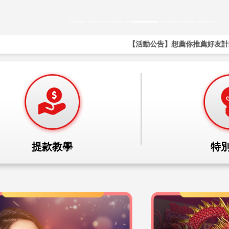
【狗狗幣】爆紅該投資嗎?180天狂漲
250倍!比特幣接班人就是它?
說到狗狗幣ptt的爆紅…得先感謝特斯拉
2021-05-18
其他資訊