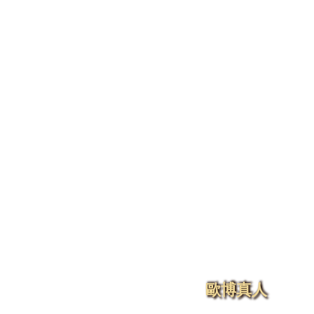
【娛樂城代理】好賺嗎?靠洗碼量也能成富
翁?1招無本投資輕鬆賺!
疫情還沒爆發前就很流行在家賺錢，有的人選擇做電商直
2021-08-04
其他資訊