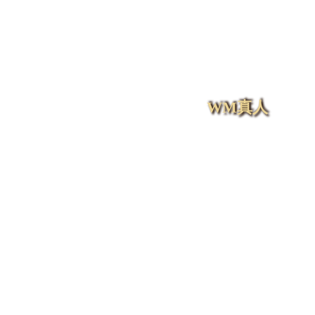
【狗狗幣】爆紅該投資嗎?180天狂漲250
倍!比特幣接班人就是它?
說到狗狗幣ptt的爆紅…得先感謝特斯拉
2021-05-18
其他資訊