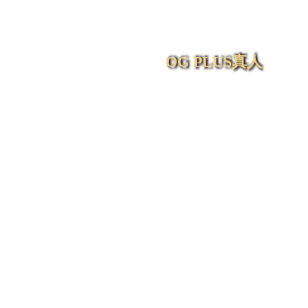
【卡利系統】與【卡利娛樂城】是否親兄
弟?玩哪一個才不會被騙?
相信有在滑線上博弈討論區鄉民都有聽過「卡利」這詞，
2021-05-24
其他資訊