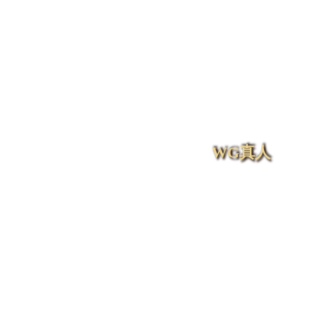
2021全台【娛樂城評價】總整理！ptt網友
讚它講話最中肯？
玩博奕遊戲還在找優惠送最大的儲值？或者你總是那個挑
2021-04-30
彩球