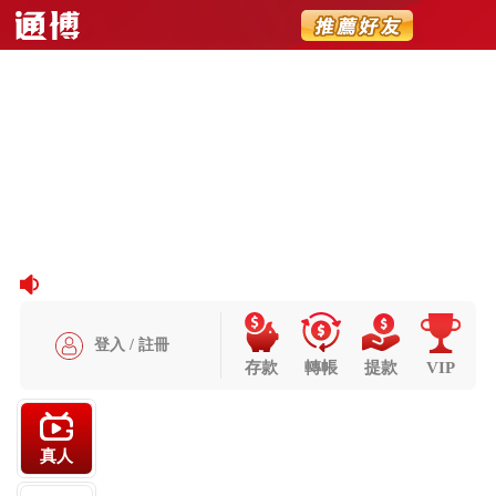
博弈影片
文章新聞
博弈資訊
什麼是娛樂城?
聯絡我們
討論區
加入
開始遊戲
討論區
博弈資訊