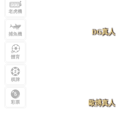
玩運彩│【運彩新手】必讀30秒學會看盤
口?體育盤口舉例說明
金大發娛樂城小編發現大家好像還不太清楚 什麼是盤口
2019-04-17
博弈資訊