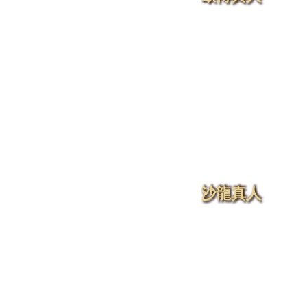
老虎機技巧及戰略
吃角子老虎機，也稱拉霸機，玩法是硬幣投入，接著會隨
2019-04-26
賓果 老虎機