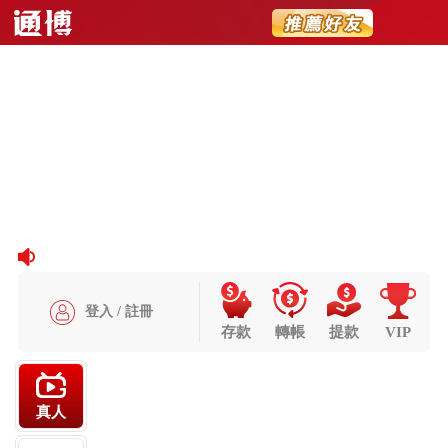
博弈影片
文章新聞
博弈資訊
什麼是娛樂城?
聯絡我們
討論區
加入
開始遊戲
討論區
賓果 老虎機