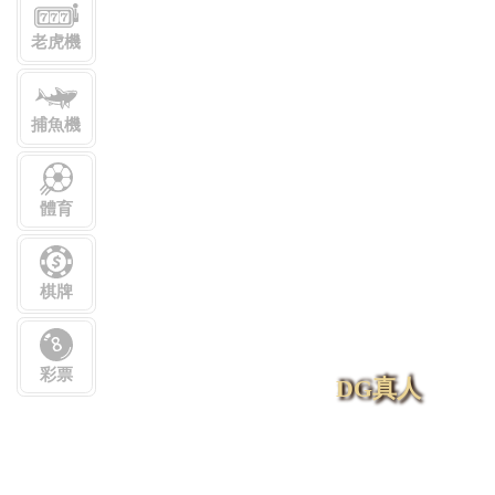
老虎機破解大公開 |老虎機倍壓法更容易開
大分？ 還是機台選擇更重要?
玩膩了豪神、星城老虎機嗎？老虎機現金網遊戲輸贏更有
2020-09-29
其他資訊