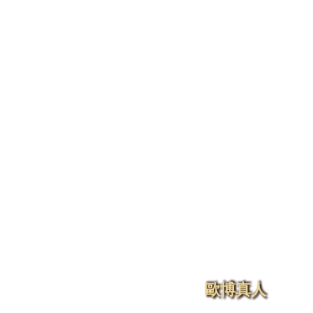
九州LEO、THA娛樂城3D魔龍傳奇大咬
嗎？ 金大發老虎機比九州7PK更容易開大
分？
說到tha(前身九州娛樂城)台灣前三大娛樂城之一，
2020-08-30
賓果 老虎機