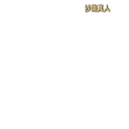
老虎機中獎率│拉霸機玩法和熱門機種有哪
些!?
吃角子老虎機是相當有名的賭博遊戲，與百家樂、牛牛、
2020-06-25
賓果 老虎機