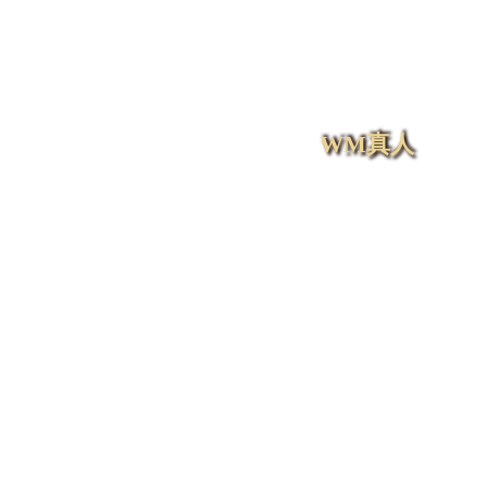
【運彩怎麼玩】運彩分析還在找明燈?跟著
冥燈賺錢機率反倍增!?
現在網路上一堆運彩炫富的廣告，要你跟著運彩分析團隊
2021-06-30
博弈新聞