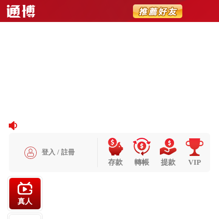
博弈影片
文章新聞
博弈資訊
什麼是娛樂城?
聯絡我們
討論區
加入
開始遊戲
討論區
首頁
»
爆料539多選不中,不出牌玩法是套路?賠率、中獎機率神回
覆!?
爆料539多選不中,不出牌玩法是套
路?賠率、中獎機率神回覆!?
By
黑網殺手
2020-02-25
閱讀人數： 17,777
539不出牌玩法真的有提升中獎機率嗎？還是只是一個
幌子，騙人的手法？身為
金大發
小編讓我替你來解析！