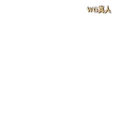
顆號碼開獎五顆，到底如何抓出會開獎的號碼呢？圓仔
沒有四星夢，三不五時讓我中二星跟一車就滿足了！
539讓人愛不釋手的地方就是中獎一次就算你好幾期沒
中一樣是賺錢的，本金不到100台幣中獎獎金五千起
跳，就拿金大發免費報牌資訊分享給大家！2020一月
份539開獎26天中獎高達12天！圓仔拍胸誧掛保證，
要錢的報牌我不要，免費明牌才敢分享！五不中預測號
碼金大發也有推薦(他們周一到周六晚上固定7點準時報
牌)
◎點入即可加入→
金大發&i88官方彩球報牌服務
金大發539報牌勝率表