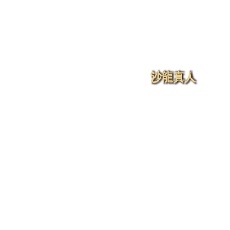
地下539座車賠率5.5倍
完美分析539不出牌、坐車、234星中獎
機率
經過
金大發
小編深入調查，
線上博弈
中獎率，最高落在
二分之一，
線上百家樂
以及
運彩投注
中獎率都是50%，
相對賠率也是1~0.95倍，趕緊往下看！看看你選的玩
法中獎機率有多高～539不出牌玩法中獎機率48.33%
快要有50%的中獎率！