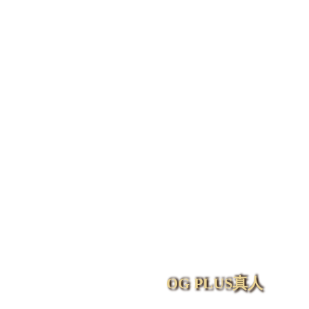
請支持《金大發娛樂城》原創文章。

原文標題：
爆料539多選不中,不出牌玩法是套路?賠率、
原文網址：
https:///carstar539/
539不出牌中獎機率GDF999專用
看到上圖中獎機率最高有坐車(中1)及不出牌(5不中)，
精打細算的玩家在這邊應該有發現差異性了！ 兩者都
是接近二分之一的中獎率 ，小編我蠻推薦正常玩法以
外可以另外再購買不出牌！等於買了雙重保險，就算你