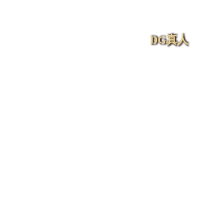
中獎機率無敵高 ！今彩539神準算牌免費看
賠率大PK：超夯539不出牌234星、坐車
哪個比較高?
不出牌賠率解密
顛覆以往539下注方式，中獎機率最高的
自選不中(5不
中)
玩法掀起一股熱潮，這玩法根本就是專門為雖尾道
人推出的！下圖能清楚看到5選不中賠率1.91倍，也就
是說下100中獎91，扣除本金後實賺91塊，如果你本
身運氣不好，沒有偏財運就非常適合遊戲彩球不出牌玩
法唷！539一天開獎一次，當個穩定投資也不賴，老實
說，39顆號碼選出不開獎的5顆球機率真的很高讓人不