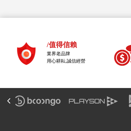
Youtube百家樂｜稱霸社群的『百家
玩『卡利百家樂app』被騙的機率
當然時代在變卡利也在變，現代年輕人八成
就是揪你打線上家樂～從早期到現在卡利平台