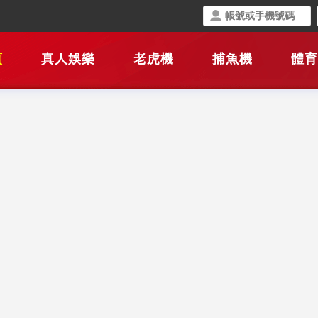
新聞
博弈資訊
什麼是娛樂城?
Q&A
聯絡我們
玩哪一個才不會被騙?
利娛樂城】是否親兄弟?玩
卡利」這詞，許多賭客都很好奇卡利跟歐博百家樂有關係
樂
了解
卡利信用
身世之謎，順道為你解惑
卡利系統評價
以
嚴格幫你把關，讓你從此玩遊戲贏的到也領的到～