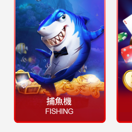
卡利娛樂城雖然已經仿到87%相似，但從許
版面陽春一看就是承租來的系統~並非一個
體育球版介面真的不OK….是資金不夠設計