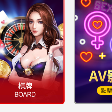
現金版詐騙
多小細節還是能看出平台並非大集團開設的娛樂城，一點入
卡利娛樂城評價
大集團會創作出來的遊戲網，就連體育也敢說是卡利創的
嗎？怎麼可以那麼麼簡單，現代人不止要吃飽！還要吃好穿