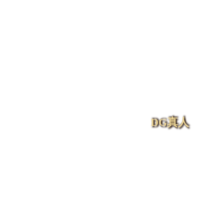
539更好玩?
賓果歸屬台灣彩券合法博弈遊戲，周一到周日天天開
獎，沒有像六合彩遊走在法律灰色地帶，開獎上公平公
正公開，不用擔心作弊問題，貨真價實官彩遊戲，就拿
其中兩種最多人在下注的方式解說：賓果1-80號會開
獎20顆，包含一顆特別號，分別有特別號玩法，一般
玩法，以及猜大小、單雙，比起刮刮樂，及其他彩球遊
戲中獎率高出許多賭客喜歡，來看看這些玩法你最適合
哪一種！
基本玩法 / 超級獎號 / 猜大小 / 猜單雙