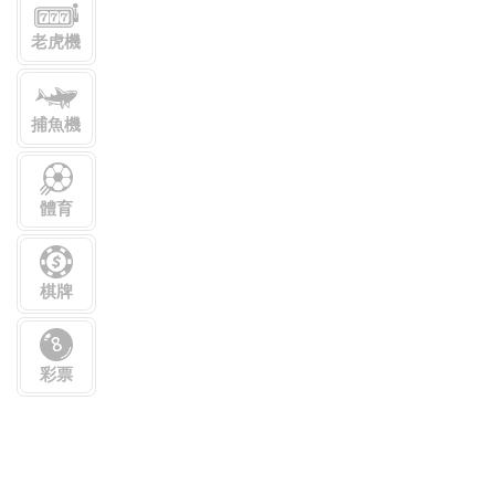
時間快，五分鐘開獎一期，還可以玩到凌晨12點，相
信很多賭客都在找尋
賓果必中技巧
，廢話不多說讓
金大
發
圓仔帶你發現
賓果規律
赢大錢！沒有運氣不好只有不
愛動腦，抓對方向讓你想輸錢都難
目錄
賓果 老虎機 |
iis7站长之家
『賓果超獎號玩法』這樣玩-中獎率達1/4
一般玩法-猜1星2星3星4星…等
『賓果選號』高手傳授玩法必須學
『賓果賠率』誰最甜？『中獎機率』高不高？台
彩賓果V.S地下賓果
『bingo bingo線上投注』高賠率在這裡！
淺談『賓果遊戲玩法』夯在哪？比地下