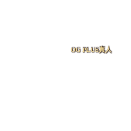
Q2：
539怎麼玩?有什麼選號技巧?
539抓牌小技巧報你知
熱門話題
【539玩法】539抓牌6大技巧、演算法一看就
懂！
2019-05-01