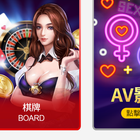
其他資訊
【娛樂城代理】好賺嗎?靠洗碼量也能成
富翁?1招無本投資輕鬆賺!
疫情還沒爆發前就很流行在家賺錢，有的人選擇做電商
直
2021-08-04