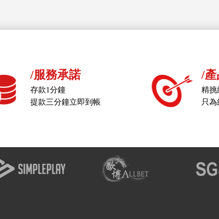
« 上一頁
1
2
3
...
24
下一頁 »