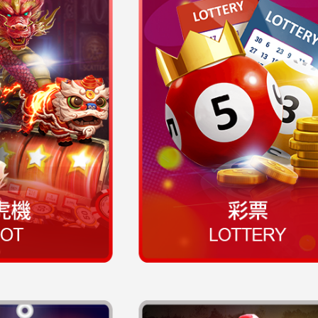
Youtuber【魔龍傳奇破解】本金3萬才
能獲利?天龍玩家就是不一樣!
想必你一定是魔龍傳奇遊戲愛好者才會觀看這篇文章，
Y
2021-08-10