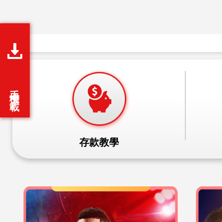
九州一直輸?直擊百家樂作弊、九州老虎
機瘋狂輸錢內幕
說到線上博弈絕對跳脫不了真人百家樂、吃角子老虎、
運
2021-09-17
博奕新聞