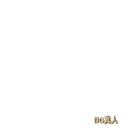
『現金版代理』跟『信用版代理』有差
嗎?
在選擇地下球版代理的時候,都會遇到要選信用版好還
是現金版代理好?可以很肯定跟您說現金網是您最好的
選擇,小編就來一一細說信用版與現金版代裡的差別。
現金版PK信用版
網路信用版》代理規則知多少？
其實
信用版申請
在台灣多年，信用版顧名思義就是用各
人信用開額度玩遊戲，
信用版對匯
一個禮拜結帳一次，