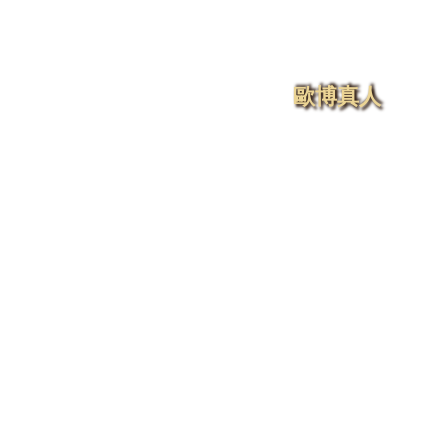
在金大發現金版當代理假設會員輸錢，代理完全不用拼
了命去要錢，就算客人贏錢也不用擔心！會員輸錢贏錢
跟代理是沒有關係的～這樣零成本的娛樂城代理您還不
選擇現金版？要選信用版？這樣就太對不起自己了
請支持《金大發娛樂城》原創文章。

原文標題：
【娛樂城代理】好賺嗎?靠洗碼量也能成富翁?
原文網址：
https:///alotofmoney/
球版現金版》總代理跟小代理差別在哪?