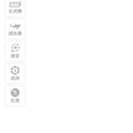
戲換錢事真的嗎
？當
博弈代理好賺嗎
？為何年輕人都想
加入現金版當代理呢？免本金的賺錢方式你說不吸引人
嗎…跟著金大發代理了解這其中有沒有陷阱！一同了解
球版代理
賺什麼，加入後又該怎麼做～讓你擺脫22k命
運，創造看到的也拿的到的財富自由！
目錄
『現金版代理』跟『信用版代理』有差嗎?
網路信用版》代理規則知多少？
娛樂城現金版》代理免扛債!靠洗碼量換現金!
球版現金版》總代理跟小代理差別在哪?
『台灣現金版』那麼多為何選金大發?
金大發評價》專屬會員福利毋須額外付費
『金大發代理』怎麼當?月入十萬不在遙不可及