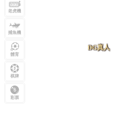
539開獎
線上娛樂城評價
最新話題
九州一直輸?直擊百家樂作弊、九州老虎機瘋狂
輸錢內幕
2021-09-17