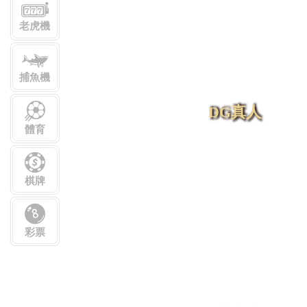
539開獎
線上娛樂城評價
最新話題
九州一直輸?直擊百家樂作弊、九州老虎機瘋狂
輸錢內幕
2021-09-17