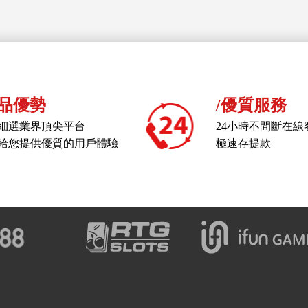
【九州娛樂ptt】玩tha會被抓嗎?你也遇到九州
不出金?2021/8更新(下集)
2021-07-10
九州娛樂城安全嗎？不少博弈討論區都在爭論這問題，自