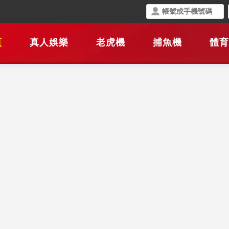
新聞
博弈資訊
什麼是娛樂城?
Q&A
聯絡我們
注無擋牌
/
百家最低可下10塊 /
老虎機皆可免費試玩
/ 日棒高清直播
金大發娛樂城
登入
註冊