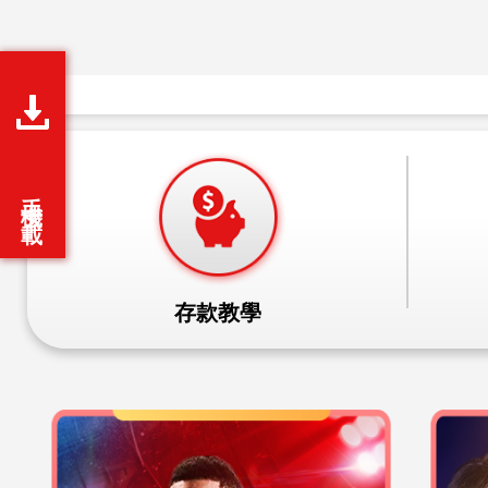
百家樂賺錢