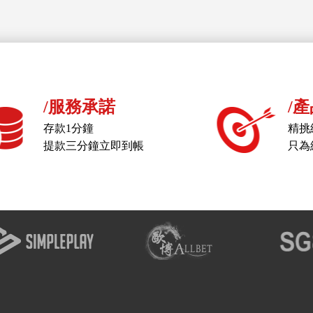
玩
539開獎|【今彩539】最實用養牌技巧，提高中
獎機率靠這招
2021-06-07
許多人對於今彩539都一定不會陌生，一般最多都是從