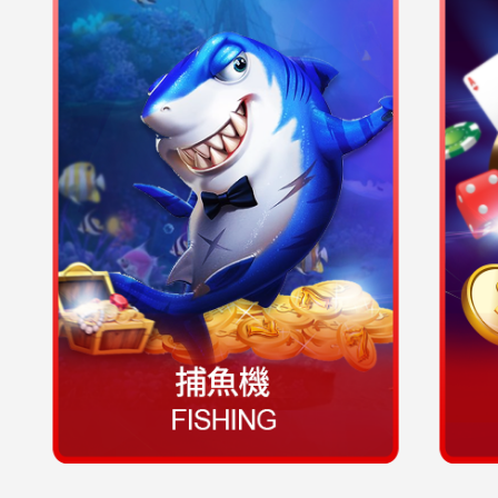
Q：
Leo、T
網友吃誠實豆沙