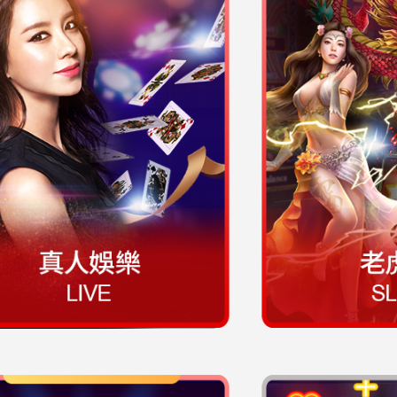
狂
MLB運彩投注保證獲利？這3支隊伍下對家養全
家！
2021-09-11
在尋找高勝率的運動彩券報牌嗎？是不是很想掌握202
博弈提案